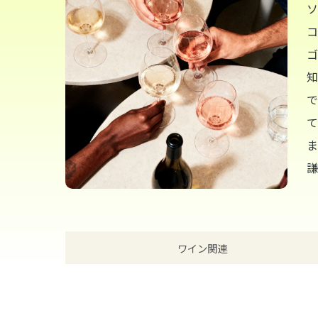
ソ
コ
ゴ
知
で
て
ま
謙
ワイン関連